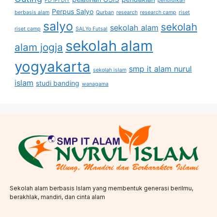
PD IPI DIY
pendidikan
Perpus Salyo
berbasis alam
Qurban
research
research camp
riset
salyo
sekolah
sekolah alam
riset camp
SALYo Futsal
sekolah alam
alam jogja
yogyakarta
smp it alam nurul
sekolah islam
islam
studi banding
wanagama
Sekolah alam berbasis Islam yang membentuk generasi berilmu,
berakhlak, mandiri, dan cinta alam