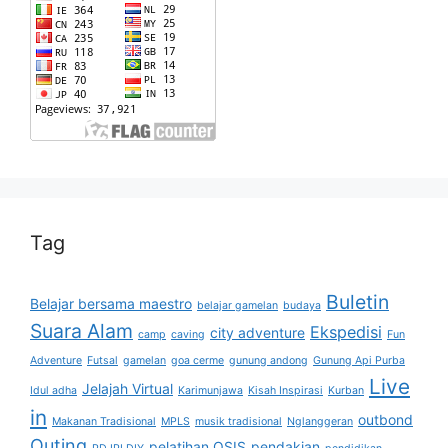
Tag
Buletin
Belajar bersama maestro
belajar gamelan
budaya
Suara Alam
Ekspedisi
city adventure
camp
caving
Fun
Adventure
Futsal
gamelan
goa cerme
gunung andong
Gunung Api Purba
Live
Jelajah Virtual
Idul adha
Karimunjawa
Kisah Inspirasi
Kurban
in
outbond
Makanan Tradisional
MPLS
musik tradisional
Nglanggeran
Outing
pelatihan OSIS
pendakian