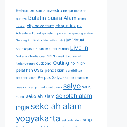
Belajar bersama maestro
belajar gamelan
Buletin Suara Alam
budaya
camp
Ekspedisi
city adventure
caving
Fun
Adventure
Futsal
gamelan
goa cerme
gunung andong
Jelajah Virtual
Gunung Api Purba
Idul adha
Live in
Karimunjawa
Kisah Inspirasi
Kurban
Makanan Tradisional
MPLS
musik tradisional
Outing
outbond
Nglanggeran
PD IPI DIY
pelatihan OSIS
pendakian
pendidikan
Perpus Salyo
berbasis alam
Qurban
research
salyo
research camp
riset
riset camp
SALYo
sekolah alam
sekolah alam
Futsal
sekolah alam
jogja
yogyakarta
smp
sekolah islam