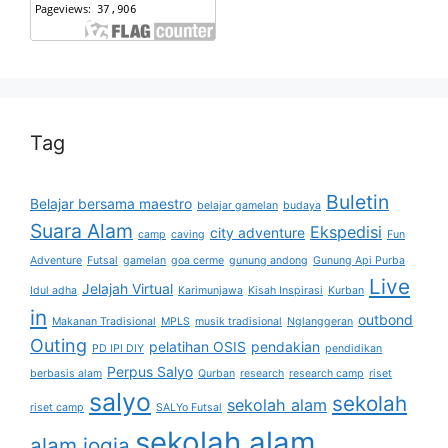
Tag
Buletin
Belajar bersama maestro
belajar gamelan
budaya
Suara Alam
Ekspedisi
city adventure
camp
caving
Fun
Adventure
Futsal
gamelan
goa cerme
gunung andong
Gunung Api Purba
Live
Jelajah Virtual
Idul adha
Karimunjawa
Kisah Inspirasi
Kurban
in
outbond
Makanan Tradisional
MPLS
musik tradisional
Nglanggeran
Outing
pelatihan OSIS
pendakian
PD IPI DIY
pendidikan
Perpus Salyo
berbasis alam
Qurban
research
research camp
riset
salyo
sekolah
sekolah alam
riset camp
SALYo Futsal
sekolah alam
alam jogja