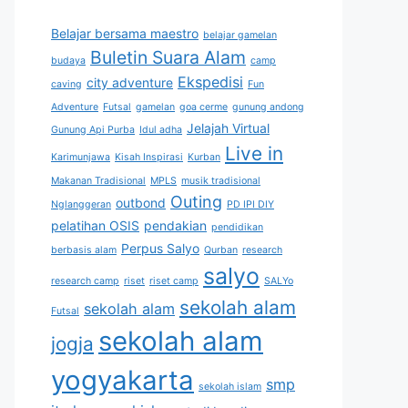
Belajar bersama maestro
belajar gamelan
Buletin Suara Alam
budaya
camp
Ekspedisi
city adventure
caving
Fun
Adventure
Futsal
gamelan
goa cerme
gunung andong
Jelajah Virtual
Gunung Api Purba
Idul adha
Live in
Karimunjawa
Kisah Inspirasi
Kurban
Makanan Tradisional
MPLS
musik tradisional
Outing
outbond
Nglanggeran
PD IPI DIY
pelatihan OSIS
pendakian
pendidikan
Perpus Salyo
berbasis alam
Qurban
research
salyo
research camp
riset
riset camp
SALYo
sekolah alam
sekolah alam
Futsal
sekolah alam
jogja
yogyakarta
smp
sekolah islam