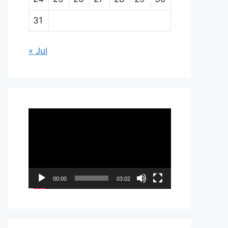
31
« Jul
Pemutar
Video
00:00
03:02