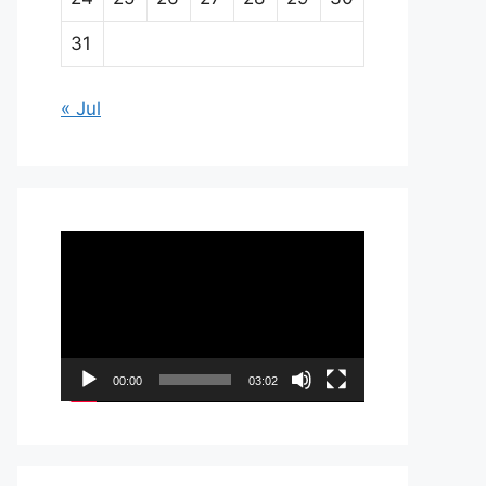
31
« Jul
Pemutar
Video
00:00
03:02