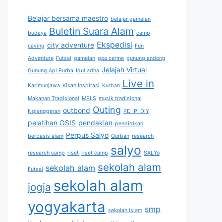
Belajar bersama maestro
belajar gamelan
Buletin Suara Alam
budaya
camp
Ekspedisi
city adventure
caving
Fun
Adventure
Futsal
gamelan
goa cerme
gunung andong
Jelajah Virtual
Gunung Api Purba
Idul adha
Live in
Karimunjawa
Kisah Inspirasi
Kurban
Makanan Tradisional
MPLS
musik tradisional
Outing
outbond
Nglanggeran
PD IPI DIY
pelatihan OSIS
pendakian
pendidikan
Perpus Salyo
berbasis alam
Qurban
research
salyo
research camp
riset
riset camp
SALYo
sekolah alam
sekolah alam
Futsal
sekolah alam
jogja
yogyakarta
smp
sekolah islam