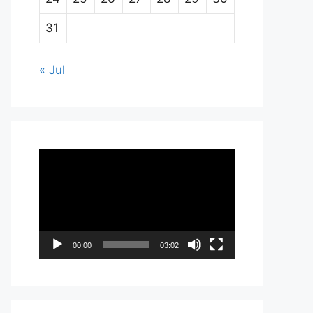
31
« Jul
Pemutar
Video
00:00
03:02