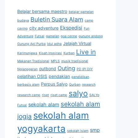
Belajar bersama maestro
belajar gamelan
Buletin Suara Alam
budaya
camp
Ekspedisi
city adventure
caving
Fun
Adventure
Futsal
gamelan
goa cerme
gunung andong
Jelajah Virtual
Gunung Api Purba
Idul adha
Live in
Karimunjawa
Kisah Inspirasi
Kurban
Makanan Tradisional
MPLS
musik tradisional
Outing
outbond
Nglanggeran
PD IPI DIY
pelatihan OSIS
pendakian
pendidikan
Perpus Salyo
berbasis alam
Qurban
research
salyo
research camp
riset
riset camp
SALYo
sekolah alam
sekolah alam
Futsal
sekolah alam
jogja
yogyakarta
smp
sekolah islam