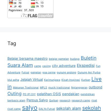
Tag
Buletin
Belajar bersama maestro
belajar gamelan
budaya
Suara Alam
Ekspedisi
city adventure
camp
caving
Fun
Adventure
Futsal
gamelan
goa cerme
gunung andong
Gunung Api Purba
Live
Jelajah Virtual
Idul adha
Karimunjawa
Kisah Inspirasi
Kurban
in
outbond
Makanan Tradisional
MPLS
musik tradisional
Nglanggeran
Outing
pelatihan OSIS
pendakian
PD IPI DIY
pendidikan
Perpus Salyo
berbasis alam
Qurban
research
research camp
riset
salyo
sekolah
sekolah alam
riset camp
SALYo Futsal