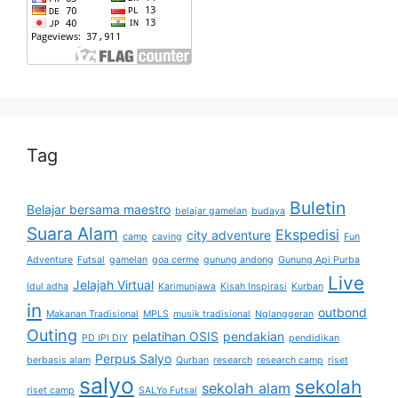
Tag
Buletin
Belajar bersama maestro
belajar gamelan
budaya
Suara Alam
Ekspedisi
city adventure
camp
caving
Fun
Adventure
Futsal
gamelan
goa cerme
gunung andong
Gunung Api Purba
Live
Jelajah Virtual
Idul adha
Karimunjawa
Kisah Inspirasi
Kurban
in
outbond
Makanan Tradisional
MPLS
musik tradisional
Nglanggeran
Outing
pelatihan OSIS
pendakian
PD IPI DIY
pendidikan
Perpus Salyo
berbasis alam
Qurban
research
research camp
riset
salyo
sekolah
sekolah alam
riset camp
SALYo Futsal