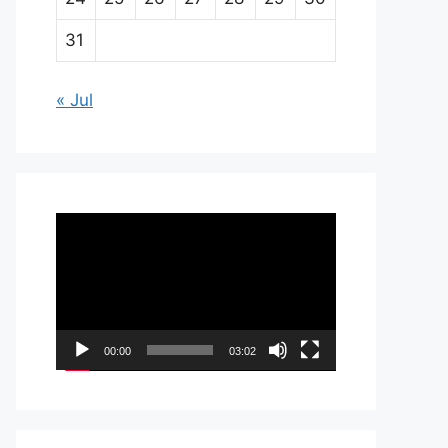
31
« Jul
Pemutar
Video
00:00
03:02