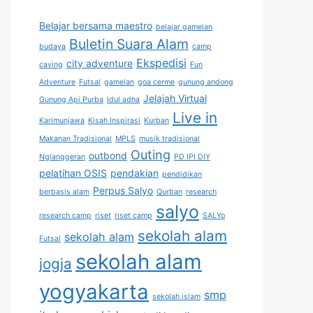
Belajar bersama maestro
belajar gamelan
Buletin Suara Alam
budaya
camp
Ekspedisi
city adventure
caving
Fun
Adventure
Futsal
gamelan
goa cerme
gunung andong
Jelajah Virtual
Gunung Api Purba
Idul adha
Live in
Karimunjawa
Kisah Inspirasi
Kurban
Makanan Tradisional
MPLS
musik tradisional
Outing
outbond
Nglanggeran
PD IPI DIY
pelatihan OSIS
pendakian
pendidikan
Perpus Salyo
berbasis alam
Qurban
research
salyo
research camp
riset
riset camp
SALYo
sekolah alam
sekolah alam
Futsal
sekolah alam
jogja
yogyakarta
smp
sekolah islam