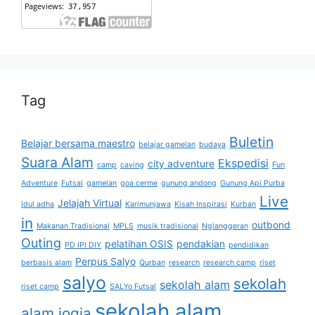
Tag
Buletin
Belajar bersama maestro
belajar gamelan
budaya
Suara Alam
Ekspedisi
city adventure
camp
caving
Fun
Adventure
Futsal
gamelan
goa cerme
gunung andong
Gunung Api Purba
Live
Jelajah Virtual
Idul adha
Karimunjawa
Kisah Inspirasi
Kurban
in
outbond
Makanan Tradisional
MPLS
musik tradisional
Nglanggeran
Outing
pelatihan OSIS
pendakian
PD IPI DIY
pendidikan
Perpus Salyo
berbasis alam
Qurban
research
research camp
riset
salyo
sekolah
sekolah alam
riset camp
SALYo Futsal
sekolah alam
alam jogja