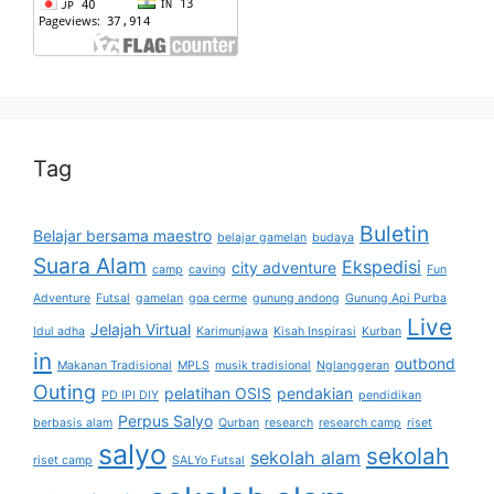
Tag
Buletin
Belajar bersama maestro
belajar gamelan
budaya
Suara Alam
Ekspedisi
city adventure
camp
caving
Fun
Adventure
Futsal
gamelan
goa cerme
gunung andong
Gunung Api Purba
Live
Jelajah Virtual
Idul adha
Karimunjawa
Kisah Inspirasi
Kurban
in
outbond
Makanan Tradisional
MPLS
musik tradisional
Nglanggeran
Outing
pelatihan OSIS
pendakian
PD IPI DIY
pendidikan
Perpus Salyo
berbasis alam
Qurban
research
research camp
riset
salyo
sekolah
sekolah alam
riset camp
SALYo Futsal