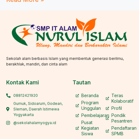
Sekolah alam berbasis Islam yang membentuk generasi berilmu,
berakhlak, mandiri, dan cinta alam
Kontak Kami
Tautan
Beranda
Teras
08812421920
Kolaboratif
Program
Gumuk, Sidoarum, Godean,
Unggulan
Profil
Sleman, Daerah Istimewa
Yogyakarta
Pembelajaran
Pondik
Pesantren
Pusat
@sekolahalamyogya.id
Kegiatan
Pendaftaran
Siswa
SPMB