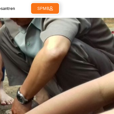
santren
SPMB