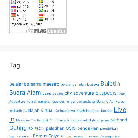
Tag
Buletin
Belajar bersama maestro
belajar gamelan
budaya
Suara Alam
Ekspedisi
city adventure
camp
caving
Fun
Adventure
Futsal
gamelan
goa cerme
gunung andong
Gunung Api Purba
Live
Jelajah Virtual
Idul adha
Karimunjawa
Kisah Inspirasi
Kurban
in
outbond
Makanan Tradisional
MPLS
musik tradisional
Nglanggeran
Outing
pelatihan OSIS
pendakian
PD IPI DIY
pendidikan
Perpus Salyo
berbasis alam
Qurban
research
research camp
riset