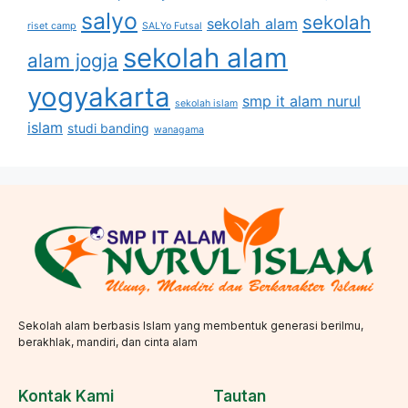
salyo
sekolah
sekolah alam
riset camp
SALYo Futsal
sekolah alam
alam jogja
yogyakarta
smp it alam nurul
sekolah islam
islam
studi banding
wanagama
Sekolah alam berbasis Islam yang membentuk generasi berilmu,
berakhlak, mandiri, dan cinta alam
Kontak Kami
Tautan